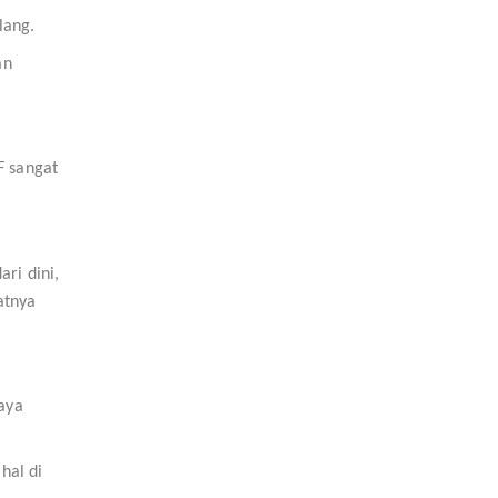
lang.
an
F sangat
ri dini,
atnya
aya
hal di