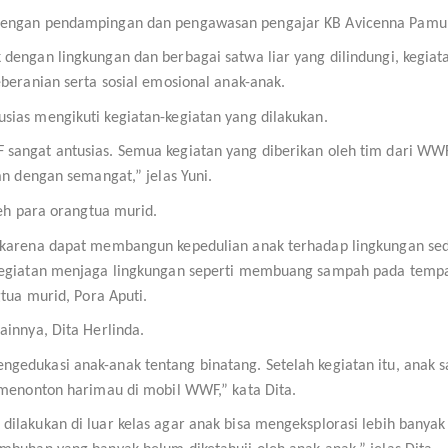
 dengan pendampingan dan pengawasan pengajar KB Avicenna Pamu
dengan lingkungan dan berbagai satwa liar yang dilindungi, kegiat
eberanian serta sosial emosional anak-anak.
sias mengikuti kegiatan-kegiatan yang dilakukan.
sangat antusias. Semua kegiatan yang diberikan oleh tim dari WW
an dengan semangat,” jelas Yuni.
leh para orangtua murid.
 karena dapat membangun kepedulian anak terhadap lingkungan seda
 kegiatan menjaga lingkungan seperti membuang sampah pada temp
gtua murid, Pora Aputi.
ainnya, Dita Herlinda.
gedukasi anak-anak tentang binatang. Setelah kegiatan itu, anak s
 menonton harimau di mobil WWF,” kata Dita.
ilakukan di luar kelas agar anak bisa mengeksplorasi lebih banyak 