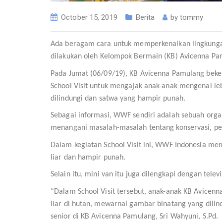
October 15, 2019
Berita
by
tommy
Ada beragam cara untuk memperkenalkan lingkungan 
dilakukan oleh Kelompok Bermain (KB) Avicenna Pa
Pada Jumat (06/09/19), KB Avicenna Pamulang bek
School Visit untuk mengajak anak-anak mengenal leb
dilindungi dan satwa yang hampir punah.
Sebagai informasi, WWF sendiri adalah sebuah organ
menangani masalah-masalah tentang konservasi, pene
Dalam kegiatan School Visit ini, WWF Indonesia m
liar dan hampir punah.
Selain itu, mini van itu juga dilengkapi dengan tel
“Dalam School Visit tersebut, anak-anak KB Avicen
liar di hutan, mewarnai gambar binatang yang dilin
senior di KB Avicenna Pamulang, Sri Wahyuni, S.Pd.