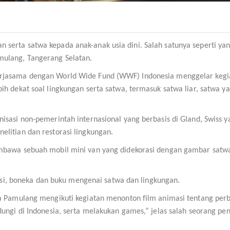
serta satwa kepada anak-anak usia dini. Salah satunya seperti ya
mulang, Tangerang Selatan.
erjasama dengan World Wide Fund (WWF) Indonesia menggelar kegi
ih dekat soal lingkungan serta satwa, termasuk satwa liar, satwa y
isasi non-pemerintah internasional yang berbasis di Gland, Swiss y
litian dan restorasi lingkungan.
embawa sebuah mobil mini van yang didekorasi dengan gambar satw
evisi, boneka dan buku mengenai satwa dan lingkungan.
na Pamulang mengikuti kegiatan menonton film animasi tentang per
dungi di Indonesia, serta melakukan games,” jelas salah seorang pe