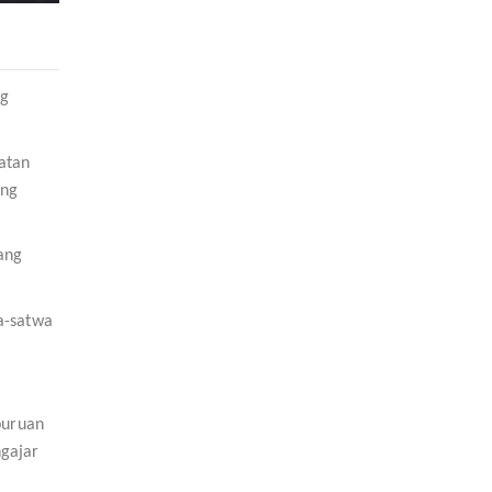
ng
atan
ang
ang
a-satwa
buruan
ngajar