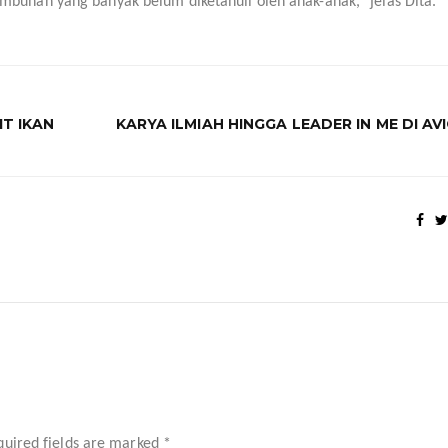
mbuhan yang banyak belum diketahuii oleh anak-anak,” jelas Dita.
T IKAN
KARYA ILMIAH HINGGA LEADER IN ME DI AV
uired fields are marked
*