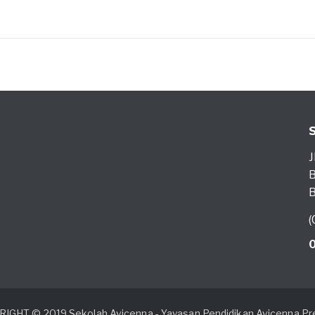
J
B
B
(
IGHT © 2019 Sekolah Avicenna - Yayasan Pendidikan Avicenna Pre