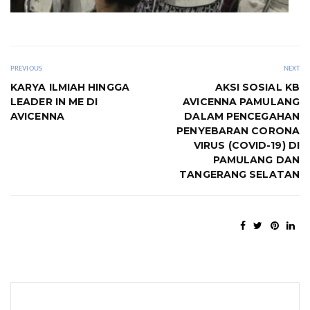
PREVIOUS
NEXT
KARYA ILMIAH HINGGA
AKSI SOSIAL KB
LEADER IN ME DI
AVICENNA PAMULANG
AVICENNA
DALAM PENCEGAHAN
PENYEBARAN CORONA
VIRUS (COVID-19) DI
PAMULANG DAN
TANGERANG SELATAN