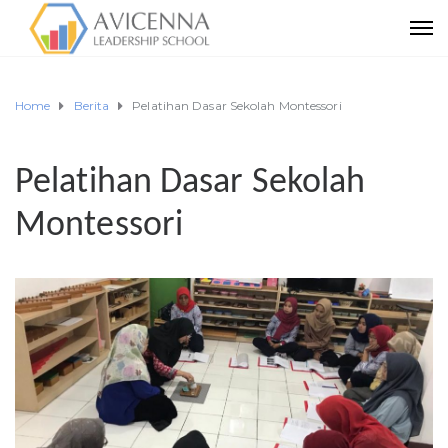
Home
Berita
Pelatihan Dasar Sekolah Montessori
Pelatihan Dasar Sekolah
Montessori