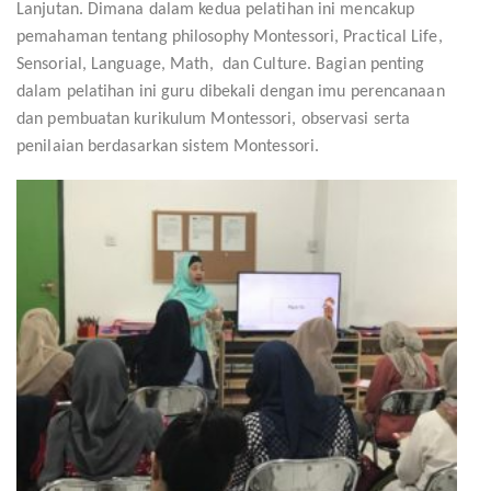
Lanjutan. Dimana dalam kedua pelatihan ini mencakup
pemahaman tentang philosophy Montessori, Practical Life,
Sensorial, Language, Math, dan Culture. Bagian penting
dalam pelatihan ini guru dibekali dengan imu perencanaan
dan pembuatan kurikulum Montessori, observasi serta
penilaian berdasarkan sistem Montessori.