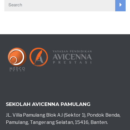
SEKOLAH AVICENNA PAMULANG
JL. Villa Pamulang Blok AJ (Sektor 1), Pondok Benda,
Pamulang, Tangerang Selatan, 15416, Banten.