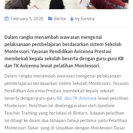
February 5, 2020
Berita
by
tommy
Dalam rangka menambah wawasan mengenai
pelaksanaan pembelajaran berdasarkan sistem Sekolah
Montessori, Yayasan Pendidikan Avicenna Prestasi
membekali kepala sekolah beserta dengan guru-guru KB
dan TK Avicenna lewat pelatihan Montessori.
Dalam rangka menambah wawasan mengenai pelaksanaan
pembelajaran berdasarkan sistem Sekolah Montessori, Yayasan
Pendidikan Avicenna Prestasi membekali kepala sekolah
beserta dengan guru-guru
KB dan TK Avicenna
lewat pelatihan
Montessori. Pelatihan ini diselenggarakan oleh Sunshine
Teacher Training yang berlokasi di Bintaro. Adapun pelatihan
ini dibagi ke daam dua tahapan.Tahap pertama yaitu Pelatihan
Montessori Dasar yang di lanjutkan dengan Montessori Dasar